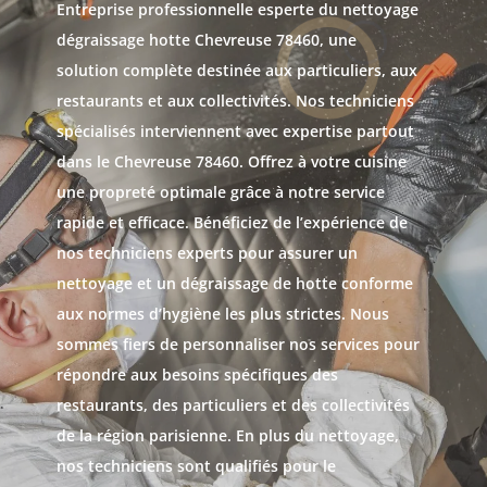
Entreprise professionnelle esperte du nettoyage
dégraissage hotte Chevreuse 78460, une
solution complète destinée aux particuliers, aux
restaurants et aux collectivités. Nos techniciens
spécialisés interviennent avec expertise partout
dans le Chevreuse 78460. Offrez à votre cuisine
une propreté optimale grâce à notre service
rapide et efficace. Bénéficiez de l’expérience de
nos techniciens experts pour assurer un
nettoyage et un dégraissage de hotte conforme
aux normes d’hygiène les plus strictes. Nous
sommes fiers de personnaliser nos services pour
répondre aux besoins spécifiques des
restaurants, des particuliers et des collectivités
de la région parisienne. En plus du nettoyage,
nos techniciens sont qualifiés pour le