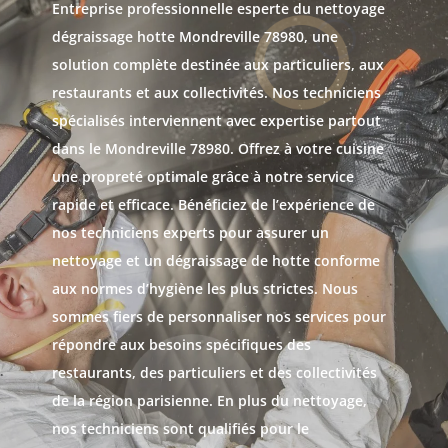
Entreprise professionnelle esperte du nettoyage
dégraissage hotte Mondreville 78980, une
solution complète destinée aux particuliers, aux
restaurants et aux collectivités. Nos techniciens
spécialisés interviennent avec expertise partout
dans le Mondreville 78980. Offrez à votre cuisine
une propreté optimale grâce à notre service
rapide et efficace. Bénéficiez de l’expérience de
nos techniciens experts pour assurer un
nettoyage et un dégraissage de hotte conforme
aux normes d’hygiène les plus strictes. Nous
sommes fiers de personnaliser nos services pour
répondre aux besoins spécifiques des
restaurants, des particuliers et des collectivités
de la région parisienne. En plus du nettoyage,
nos techniciens sont qualifiés pour le